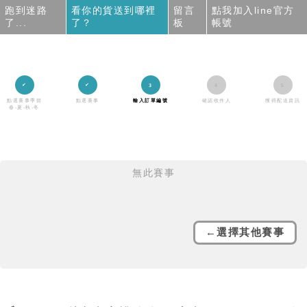
跑到迷路
看你的貨送到哪裡
留言
點我加入line官方
了...
了？
板
帳號
點選賽事季節
點選賽事
輸入訂單編號
確認收件人
獲得配送資訊
春-夏-秋-冬
無此賽事
←選擇其他賽事