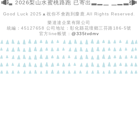
▂▃ 2026梨山水蜜桃路跑 已寄出▃▂▁ ▁▂▃ 
Good Luck 2025▲祝你不會跑到麋鹿.All Rights Reserved.
樂達達企業有限公司
統編：45127658 公司地址：彰化縣花壇鄉三芬路186-5號
官方line帳號：
@335tvdmv