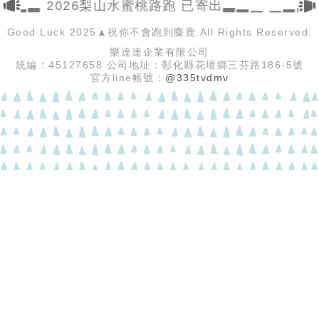
▁▂▃ 2026梨山水蜜桃路跑 已寄出▃▂▁ ▁▂▃
Good Luck 2025▲祝你不會跑到麋鹿.All Rights Reserved.
樂達達企業有限公司
統編：45127658 公司地址：彰化縣花壇鄉三芬路186-5號
官方line帳號：
@335tvdmv