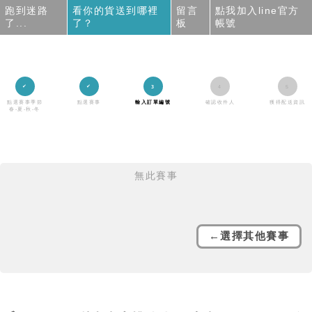
跑到迷路
看你的貨送到哪裡
留言
點我加入line官方
了...
了？
板
帳號
點選賽事季節
點選賽事
輸入訂單編號
確認收件人
獲得配送資訊
春-夏-秋-冬
無此賽事
←選擇其他賽事