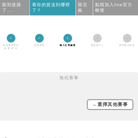
跑到迷路
看你的貨送到哪裡
留言
點我加入line官方
了...
了？
板
帳號
點選賽事季節
點選賽事
輸入訂單編號
確認收件人
獲得配送資訊
春-夏-秋-冬
無此賽事
←選擇其他賽事