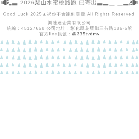
▁▂▃ 2026梨山水蜜桃路跑 已寄出▃▂▁ ▁▂▃
Good Luck 2025▲祝你不會跑到麋鹿.All Rights Reserved.
樂達達企業有限公司
統編：45127658 公司地址：彰化縣花壇鄉三芬路186-5號
官方line帳號：
@335tvdmv