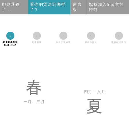
跑到迷路
看你的貨送到哪裡
留言
點我加入line官方
了...
了？
板
帳號
點選賽事季節
點選賽事
輸入訂單編號
確認收件人
獲得配送資訊
春-夏-秋-冬
春
四月 - 六月
夏
一月 - 三月