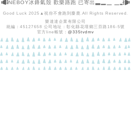
▃ ONEBOY冰鋒氣殼 歡樂路跑 已寄出▃▂▁ ▁▂
Good Luck 2025▲祝你不會跑到麋鹿.All Rights Reserved.
樂達達企業有限公司
統編：45127658 公司地址：彰化縣花壇鄉三芬路186-5號
官方line帳號：
@335tvdmv