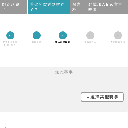
跑到迷路
看你的貨送到哪裡
留言
點我加入line官方
了...
了？
板
帳號
點選賽事季節
點選賽事
輸入訂單編號
確認收件人
獲得配送資訊
春-夏-秋-冬
無此賽事
←選擇其他賽事