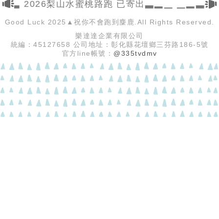
▂▃ 2026梨山水蜜桃路跑 已寄出▃▂▁ ▁▂▃ 
Good Luck 2025▲祝你不會跑到麋鹿.All Rights Reserved.
樂達達企業有限公司
統編：45127658 公司地址：彰化縣花壇鄉三芬路186-5號
官方line帳號：
@335tvdmv