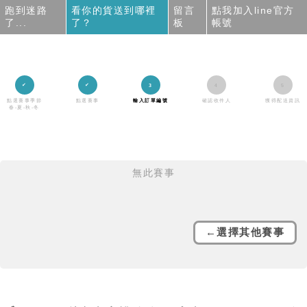
跑到迷路
看你的貨送到哪裡
留言
點我加入line官方
了...
了？
板
帳號
點選賽事季節
點選賽事
輸入訂單編號
確認收件人
獲得配送資訊
春-夏-秋-冬
無此賽事
←選擇其他賽事