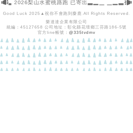
▂▃ 2026梨山水蜜桃路跑 已寄出▃▂▁ ▁▂▃ 
Good Luck 2025▲祝你不會跑到麋鹿.All Rights Reserved.
樂達達企業有限公司
統編：45127658 公司地址：彰化縣花壇鄉三芬路186-5號
官方line帳號：
@335tvdmv