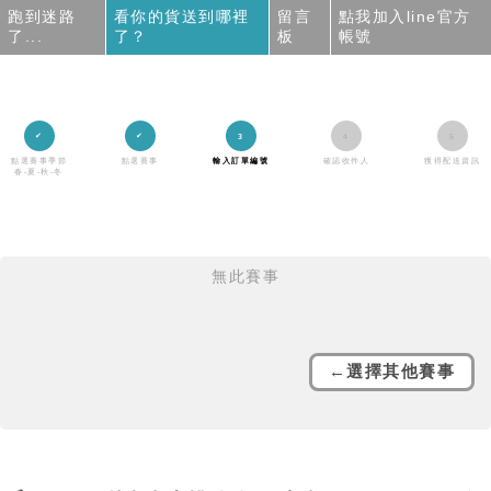
跑到迷路
看你的貨送到哪裡
留言
點我加入line官方
了...
了？
板
帳號
點選賽事季節
點選賽事
輸入訂單編號
確認收件人
獲得配送資訊
春-夏-秋-冬
無此賽事
←選擇其他賽事