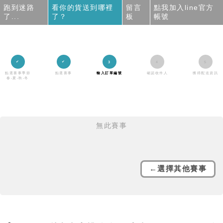
跑到迷路
看你的貨送到哪裡
留言
點我加入line官方
了...
了？
板
帳號
點選賽事季節
點選賽事
輸入訂單編號
確認收件人
獲得配送資訊
春-夏-秋-冬
無此賽事
←選擇其他賽事