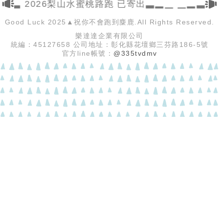
▂▃ 2026梨山水蜜桃路跑 已寄出▃▂▁ ▁▂▃ 
Good Luck 2025▲祝你不會跑到麋鹿.All Rights Reserved.
樂達達企業有限公司
統編：45127658 公司地址：彰化縣花壇鄉三芬路186-5號
官方line帳號：
@335tvdmv